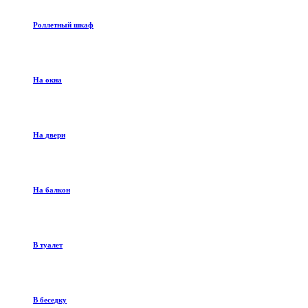
Роллетный шкаф
На окна
На двери
На балкон
В туалет
В беседку