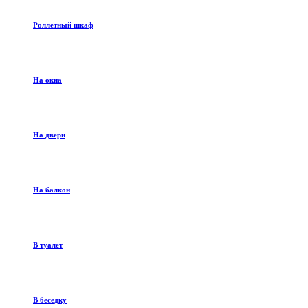
Роллетный шкаф
На окна
На двери
На балкон
В туалет
В беседку