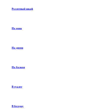
Роллетный шкаф
На окна
На двери
На балкон
В туалет
В беседку