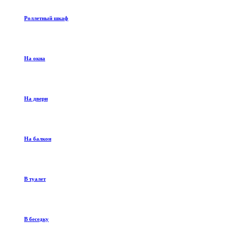
Роллетный шкаф
На окна
На двери
На балкон
В туалет
В беседку