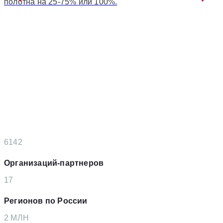
полотна на 25-75% или 100%.
6142
Организаций-партнеров
17
Регионов по России
2
MЛН