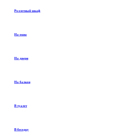
Роллетный шкаф
На окна
На двери
На балкон
В туалет
В беседку