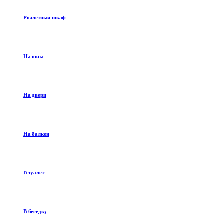
Роллетный шкаф
На окна
На двери
На балкон
В туалет
В беседку