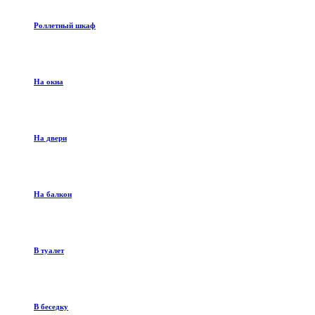
Роллетный шкаф
На окна
На двери
На балкон
В туалет
В беседку