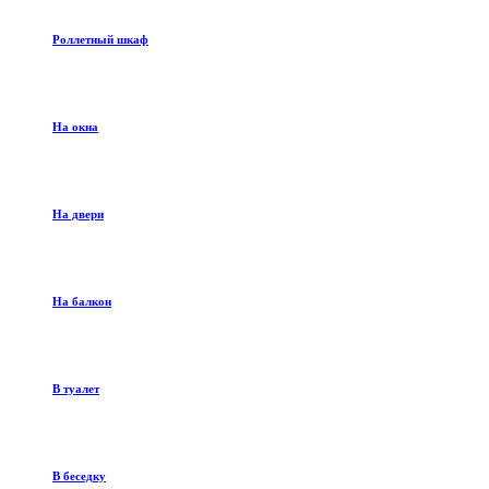
Роллетный шкаф
На окна
На двери
На балкон
В туалет
В беседку