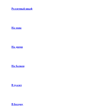
Роллетный шкаф
На окна
На двери
На балкон
В туалет
В беседку