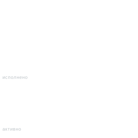
Участвуем
Контракты
309
исполнено
94
активно