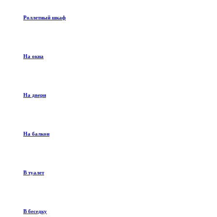
Роллетный шкаф
На окна
На двери
На балкон
В туалет
В беседку