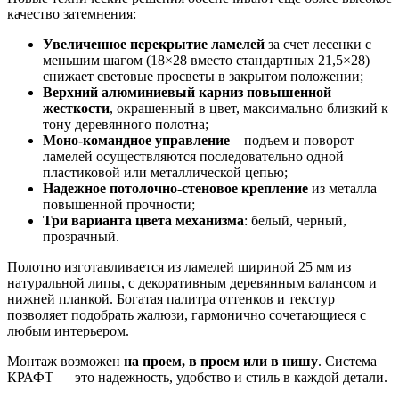
качество затемнения:
Увеличенное перекрытие ламелей
за счет лесенки с
меньшим шагом (18×28 вместо стандартных 21,5×28)
снижает световые просветы в закрытом положении;
Верхний алюминиевый карниз повышенной
жесткости
, окрашенный в цвет, максимально близкий к
тону деревянного полотна;
Моно-командное управление
– подъем и поворот
ламелей осуществляются последовательно одной
пластиковой или металлической цепью;
Надежное потолочно-стеновое крепление
из металла
повышенной прочности;
Три варианта цвета механизма
: белый, черный,
прозрачный.
Полотно изготавливается из ламелей шириной 25 мм из
натуральной липы, с декоративным деревянным валансом и
нижней планкой. Богатая палитра оттенков и текстур
позволяет подобрать жалюзи, гармонично сочетающиеся с
любым интерьером.
Монтаж возможен
на проем, в проем или в нишу
. Система
КРАФТ — это надежность, удобство и стиль в каждой детали.