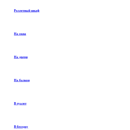
Роллетный шкаф
На окна
На двери
На балкон
В туалет
В беседку