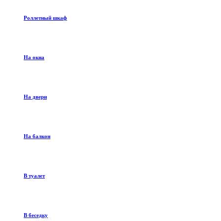
Роллетный шкаф
На окна
На двери
На балкон
В туалет
В беседку