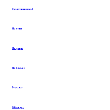
Роллетный шкаф
На окна
На двери
На балкон
В туалет
В беседку