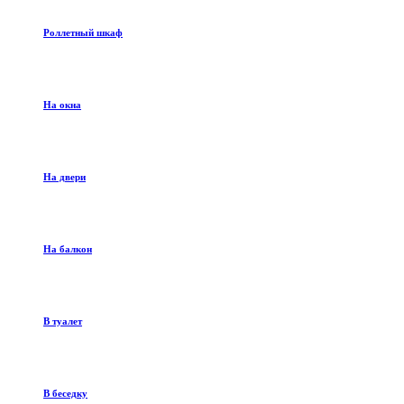
Роллетный шкаф
На окна
На двери
На балкон
В туалет
В беседку