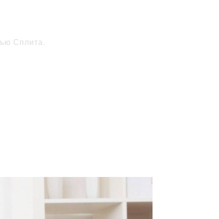
Сплит
щью Сплита.