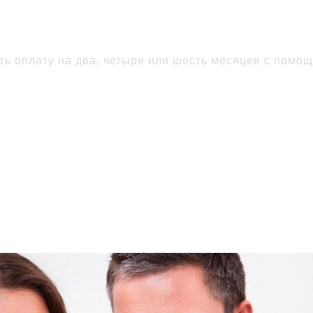
атите потом
c Яндекс 
уть оплату на два, четыре или шесть месяцев с помо