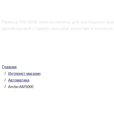
Alutech Ambo AM5000
Привод AM-5000 электропривод для распашных вор
дизайнерской студией, высокое качество и точност
Главная
Интернет-магазин
Автоматика
Ambo AM5000