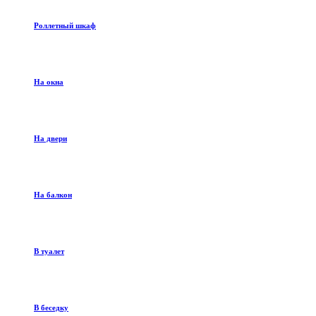
Роллетный шкаф
На окна
На двери
На балкон
В туалет
В беседку