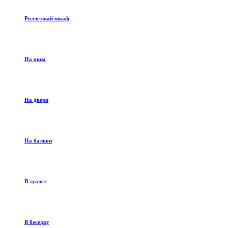
Роллетный шкаф
На окна
На двери
На балкон
В туалет
В беседку