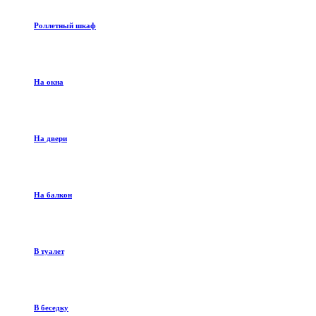
Роллетный шкаф
На окна
На двери
На балкон
В туалет
В беседку