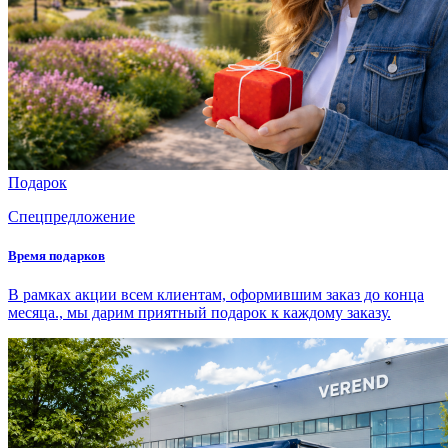
Подарок
Спецпредложение
Время подарков
В рамках акции всем клиентам, оформившим заказ до конца
месяца., мы дарим приятный подарок к каждому заказу.