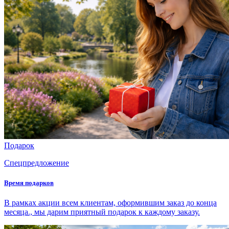
Подарок
Спецпредложение
Время подарков
В рамках акции всем клиентам, оформившим заказ до конца
месяца., мы дарим приятный подарок к каждому заказу.