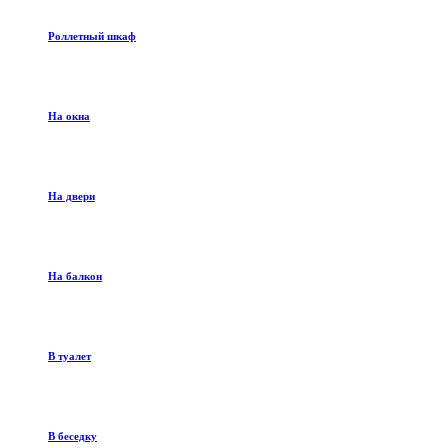
Роллетный шкаф
На окна
На двери
На балкон
В туалет
В беседку