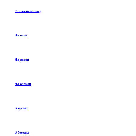
Роллетный шкаф
На окна
На двери
На балкон
В туалет
В беседку