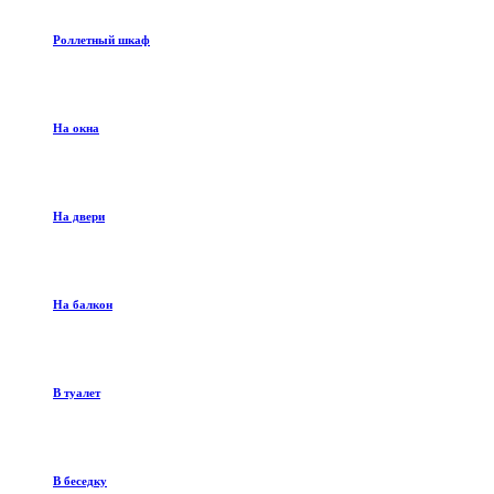
Роллетный шкаф
На окна
На двери
На балкон
В туалет
В беседку