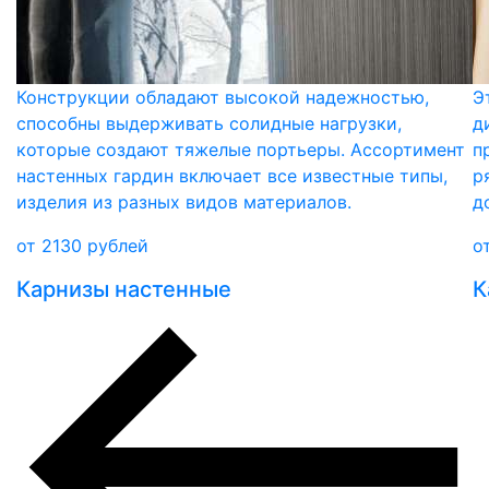
Конструкции обладают высокой надежностью,
Э
способны выдерживать солидные нагрузки,
д
которые создают тяжелые портьеры. Ассортимент
п
настенных гардин включает все известные типы,
р
изделия из разных видов материалов.
д
от
2130
рублей
о
Карнизы настенные
К