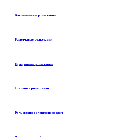
Алюминиевые рольставни
Решетчатые рольставни
Прозрачные рольставни
Стальные рольставни
Рольставни с электроприводом