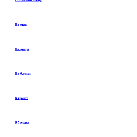
Роллетный шкаф
На окна
На двери
На балкон
В туалет
В беседку