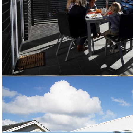
РОЛЬСТАВНИ
ПРОЗРАЧНЫЕ
В последнее время популярными становятся рольставни из
поликарбоната. Их популярность обусловлена
привлекательным внешним видом. Они идеально подходят
защиты окон, дверей и витрин.
Цена
30200
₽
Подробнее
Калькулятор