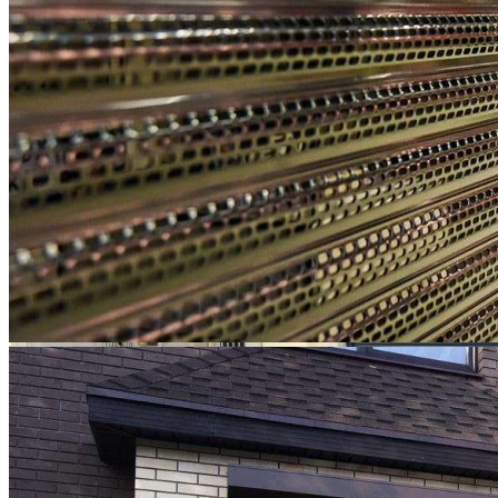
РОЛЬСТАВНИ
РЕШЕТЧАТЫЕ
Алюминиевые роллетные решетки — изящная защита витрин
магазинов, надежное антивандальное решение для офисов и
даже банков. Специальный фиксирующий профиль
обеспечивает защиту от несанкционированного подъема
решетки в закрытом состоянии.
Цена