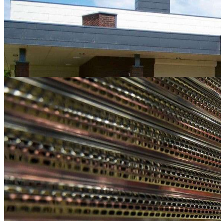
Цена
24310
-35%
15320
₽
Подробнее
Калькулятор