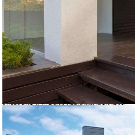
РОЛЬСТАВНИ
АЛЮМИНИЕВЫЕ
Алюминиевые рольставни не только чрезвычайно надежны,
но и имеют приятный внешний вид. Такой вид рольставней
изготавливают путем проката алюминия, тем самым
получаются надежные и крепкие профили. Чаще всего
монтируются для усиления дверей, офисов, также
устанавливаются на первые этажи зданий.