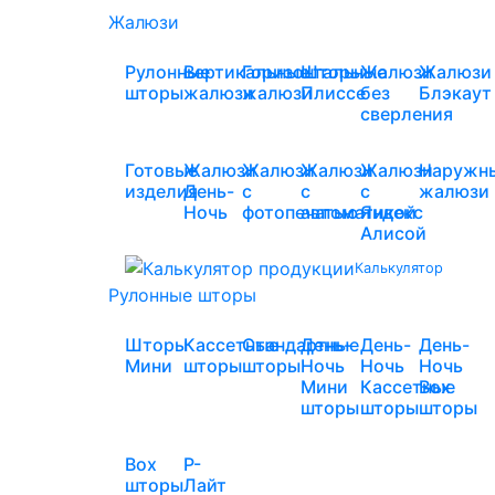
Жалюзи
Рулонные
Вертикальные
Горизонтальные
Шторы
Жалюзи
Жалюзи
шторы
жалюзи
жалюзи
Плиссе
без
Блэкаут
сверления
Готовые
Жалюзи
Жалюзи
Жалюзи
Жалюзи
Наружн
изделия
День-
с
с
с
жалюзи
Ночь
фотопечатью
автоматикой
Яндекс
Алисой
Калькулятор
Рулонные шторы
Шторы
Кассетные
Стандартные
День-
День-
День-
Мини
шторы
шторы
Ночь
Ночь
Ночь
Мини
Кассетные
Box
шторы
шторы
шторы
Box
Р-
шторы
Лайт