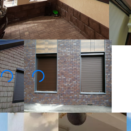
4670
₽
нсультация специалиста
Купить в 1 клик
Посмотреть образец в шоу-руме