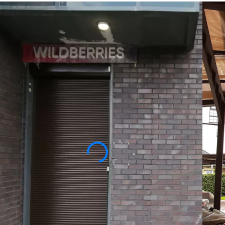
РОЛЬСТАВНИ
АВТОМАТИЧЕСК
Рольставни с электроприводом относятся к
управления автоматизирована. Такие «умны
значительно упрощают быт человека.
Ц
Изготовим по вашим размерам