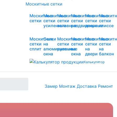
Москитные сетки
Москитные
Москитные
Москитные
Москитные
Москитные
Москит
сетки
сетки
сетки
сетки
сетки
сетки
усиленные
вставные
раздвижные
дверные
плиссе
Москитные
Сетки
Москитные
Москитные
Москитные
Москит
сетки
на
сетки
сетки
сетки
сетки
сплит
алюминиевые
рулонные
на
на
на
окна
окна
двери
балкон
Калькулятор
Замер
Монтаж
Доставка
Ремонт