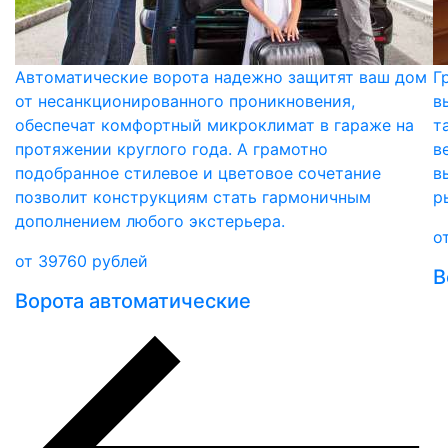
Автоматические ворота надежно защитят ваш дом
Г
от несанкционированного проникновения,
в
обеспечат комфортный микроклимат в гараже на
т
протяжении круглого года. А грамотно
в
подобранное стилевое и цветовое сочетание
в
позволит конструкциям стать гармоничным
р
дополнением любого экстерьера.
о
от
39760
рублей
В
Ворота автоматические