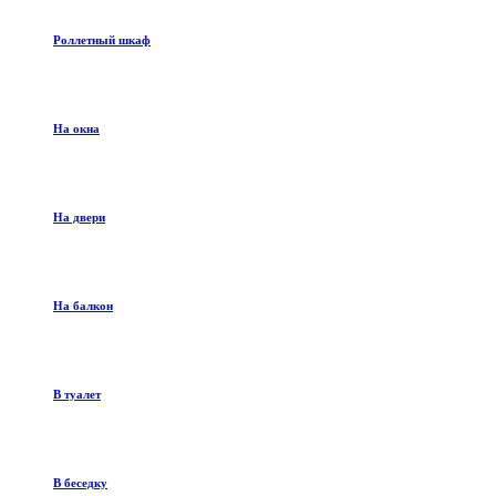
Роллетный шкаф
На окна
На двери
На балкон
В туалет
В беседку